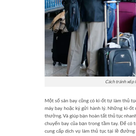
Cách tránh xếp 
Một số sân bay cũng có ki-ốt tự làm thủ tụ
máy bay hoặc ký gửi hành lý. Những ki-ốt
thường. Và giúp bạn hoàn tất thủ tục nhanh
chuyến bay của bạn trong tầm tay. Để có t
cung cấp dịch vụ làm thủ tục tại lề đườn