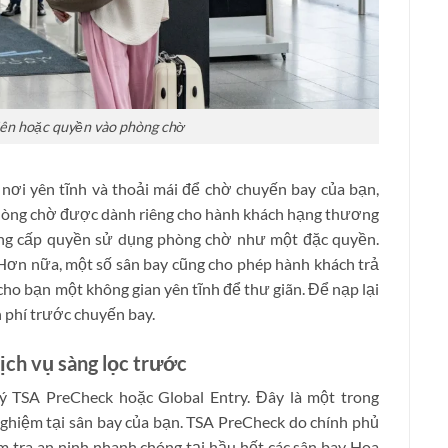
iên hoặc quyền vào phòng chờ
nơi yên tĩnh và thoải mái để chờ chuyến bay của bạn,
phòng chờ được dành riêng cho hành khách hạng thương
cung cấp quyền sử dụng phòng chờ như một đặc quyền.
Hơn nữa, một số sân bay cũng cho phép hành khách trả
cho bạn một không gian yên tĩnh để thư giãn. Để nạp lại
 phí trước chuyến bay.
ịch vụ sàng lọc trước
ý TSA PreCheck hoặc Global Entry. Đây là một trong
nghiệm tại sân bay của bạn. TSA PreCheck do chính phủ
m tra an ninh nhanh chóng tại hầu hết các sân bay Hoa