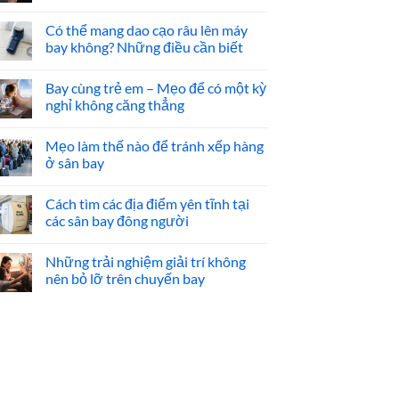
Có thể mang dao cạo râu lên máy
bay không? Những điều cần biết
Bay cùng trẻ em – Mẹo để có một kỳ
nghỉ không căng thẳng
Mẹo làm thế nào để tránh xếp hàng
ở sân bay
Cách tìm các địa điểm yên tĩnh tại
các sân bay đông người
Những trải nghiệm giải trí không
nên bỏ lỡ trên chuyến bay