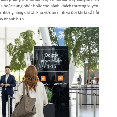
ia hoặc hạng nhất hoặc cho hành khách thường xuyên.
những hàng dài tại khu vực an ninh và đôi khi là cả hải
bay nhanh hơn.