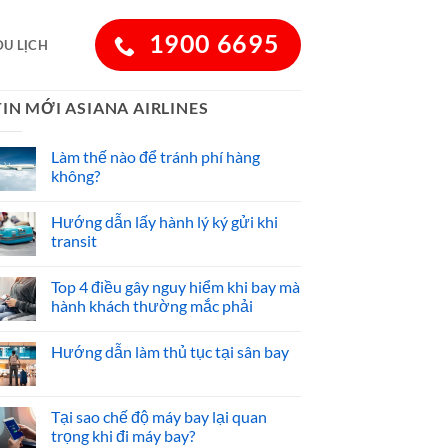
1900 6695
DU LỊCH
TIN MỚI ASIANA AIRLINES
Làm thế nào để tránh phí hàng
không?
Hướng dẫn lấy hành lý ký gửi khi
transit
Top 4 điều gây nguy hiểm khi bay mà
hành khách thường mắc phải
Hướng dẫn làm thủ tục tại sân bay
Tại sao chế độ máy bay lại quan
trọng khi đi máy bay?