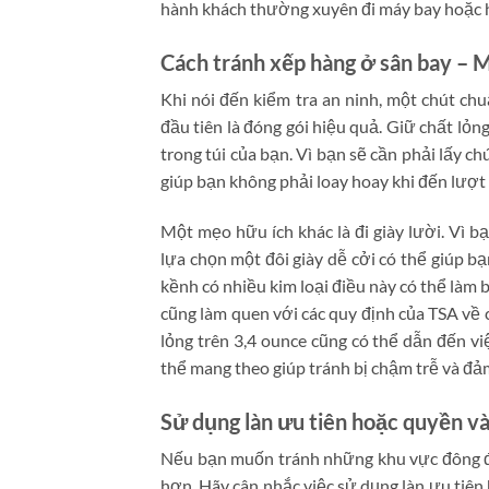
hành khách thường xuyên đi máy bay hoặc 
Cách tránh xếp hàng ở sân bay – M
Khi nói đến kiểm tra an ninh, một chút chu
đầu tiên là đóng gói hiệu quả. Giữ chất lỏng
trong túi của bạn. Vì bạn sẽ cần phải lấy c
giúp bạn không phải loay hoay khi đến lượt
Một mẹo hữu ích khác là đi giày lười. Vì bạ
lựa chọn một đôi giày dễ cởi có thể giúp bạ
kềnh có nhiều kim loại điều này có thể làm
cũng làm quen với các quy định của TSA về 
lỏng trên 3,4 ounce cũng có thể dẫn đến vi
thể mang theo giúp tránh bị chậm trễ và đả
Sử dụng làn ưu tiên hoặc quyền v
Nếu bạn muốn tránh những khu vực đông đúc
hơn. Hãy cân nhắc việc sử dụng làn ưu tiên