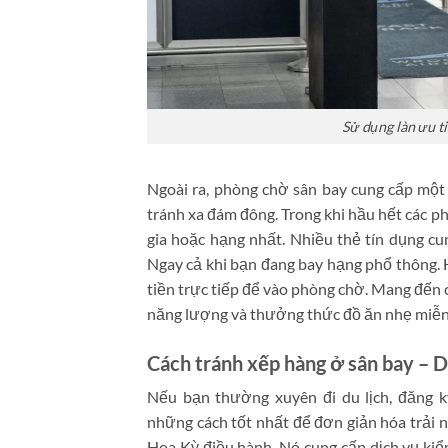
Sử dụng làn ưu t
Ngoài ra, phòng chờ sân bay cung cấp một 
tránh xa đám đông. Trong khi hầu hết các 
gia hoặc hạng nhất. Nhiều thẻ tín dụng 
Ngay cả khi bạn đang bay hạng phổ thông. 
tiền trực tiếp để vào phòng chờ. Mang đến 
năng lượng và thưởng thức đồ ăn nhẹ miễn
Cách tránh xếp hàng ở sân bay – D
Nếu bạn thường xuyên đi du lịch, đăng k
những cách tốt nhất để đơn giản hóa trải 
Hoa Kỳ điều hành. Nó cung cấp dịch vụ kiể