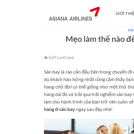
Bỏ
qua
GIỚI THI
nội
dung
HÀN
Mẹo làm thế nào để
629 Lượt xem
Sân bay là rào cản đầu tiên trong chuyến đ
du khách hào hứng nhất cũng cảm thấy bực b
hàng chờ đợi có thể giống như một thử th
hàng dài đó và trải qua trải nghiệm sân bay
làm cho hành trình của bạn trở nên suôn s
hàng ở sân bay
ngay sau đây nhé!