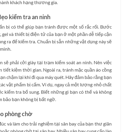
hành khách hạng thương gia.
ẹo kiểm tra an ninh
ẩn bị có thể giúp bạn tránh được một số rắc rối. Bước
, gel và thiết bị điện tử của bạn ở một phần dễ tiếp cận
húng ra để kiểm tra. Chuẩn bị sẵn những vật dụng này sẽ
 mình.
n sẽ phải cởi giày tại trạm kiểm soát an ninh. Nên việc
n tiết kiệm thời gian. Ngoài ra, tránh mặc quần áo cồng
 bạn chậm lại khi đi qua máy quét. Hãy đảm bảo rằng bạn
các vật phẩm bị cấm. Ví dụ, ngay cả một lượng nhỏ chất
ệc kiểm tra bổ sung. Biết những gì bạn có thể và không
m bảo bạn không bị bất ngờ.
ào phòng chờ
 và làm cho trải nghiệm tại sân bay của bạn thư giãn
 hoặc phòng chờ tại sân bay. Nhiều sân bay cung cấp làn