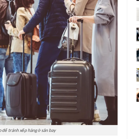
 để tránh xếp hàng ở sân bay