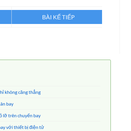
Asiana Airlines Việt Nam
ghỉ không căng thẳng
sân bay
ỏ lỡ trên chuyến bay
y với thiết bị điện tử