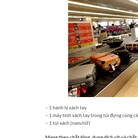
– 1 hành lý xách tay
– 1 máy tính xách tay trong túi đựng cùng c
– 1 túi xách (nam/nữ)
Mang theo chất lỏng, dung dịch xịt và chất