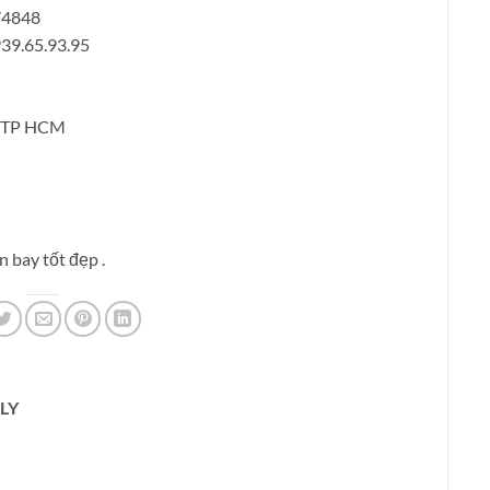
74848
939.65.93.95
1, TP HCM
 bay tốt đẹp .
LY