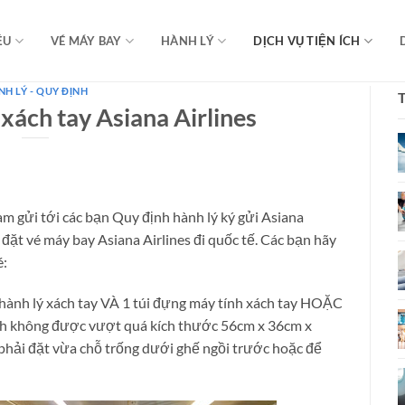
ỆU
VÉ MÁY BAY
HÀNH LÝ
DỊCH VỤ TIỆN ÍCH
H LÝ - QUY ĐỊNH
xách tay Asiana Airlines
am gửi tới các bạn Quy định hành lý ký gửi Asiana
 đặt vé máy bay Asiana Airlines đi quốc tế. Các bạn hãy
é:
ành lý xách tay VÀ 1 túi đựng máy tính xách tay HOẶC
hính không được vượt quá kích thước 56cm x 36cm x
phải đặt vừa chỗ trống dưới ghế ngồi trước hoặc để