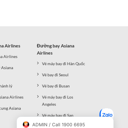
na Airlines
Đường bay Asiana
Airlines
a Airlines
Vé máy bay đi Hàn Quốc
 Asiana
Vé bay đi Seoul
hành lý
Vé bay đi Busan
siana Airlines
Vé máy bay đi Los
Angeles
cưng Asiana
Vé máy bay đi San
Francisco
ADMIN / Call 1900 6695