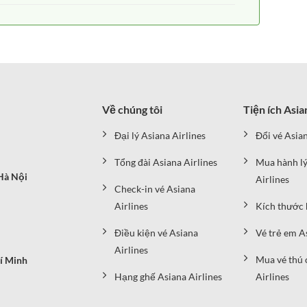
Về chúng tôi
Tiện ích Asia
Đại lý Asiana Airlines
Đổi vé Asian
Tổng đài Asiana Airlines
Mua hành lý
Hà Nội
Airlines
Check-in vé Asiana
Airlines
Kích thước 
Điều kiện vé Asiana
Vé trẻ em A
Airlines
Mua vé thú 
í Minh
Hạng ghế Asiana Airlines
Airlines