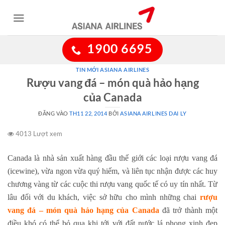
Bỏ
qua
nội
dung
1900 6695
TIN MỚI ASIANA AIRLINES
Rượu vang đá – món quà hảo hạng
của Canada
ĐĂNG VÀO
TH11 22, 2014
BỞI
ASIANA AIRLINES DAI LY
4013 Lượt xem
Canada là nhà sản xuất hàng đầu thế giới các loại rượu vang đá
(icewine), vừa ngon vừa quý hiếm, và liên tục nhận được các huy
chương vàng từ các cuộc thi rượu vang quốc tế có uy tín nhất. Từ
lâu đối với du khách, việc sở hữu cho mình những chai
rượu
vang đá – món quà hảo hạng của Canada
đã trở thành một
điều khó có thể bỏ qua khi tới với đất nước lá phong xinh đẹp