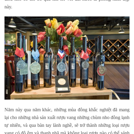
này.
Năm này qua năm khác, những mùa đông khắc nghiệt đã mang
lại cho những nhà sản xuất rượu vang những chùm nho đông lạnh
tự nhiên, và qua bàn tay lành nghề, sẽ trở thành những loại rượu
vang có độ êm và thanh nhã mà không loại rượu nào có thể sánh