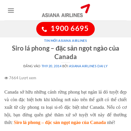
Bỏ
qua
nội
dung
1900 6695
TIN MỚI ASIANA AIRLINES
Siro lá phong – đặc sản ngọt ngào của
Canada
ĐĂNG VÀO
TH9 20, 2014
BỞI
ASIANA AIRLINES DAI LY
7664 Lượt xem
Canada sở hữu những cánh rừng phong bạt ngàn lá đỏ tuyệt đẹp
và còn đặc biệt hơn khi không nơi nào trên thế giới có thể chiết
xuất từ cây phong ra loại si-rô đặc biệt như Canada. Nếu có cơ
hội, bạn đừng quên ghé thăm xứ sở tuyệt vời này để thưởng
thức
Siro lá phong – đặc sản ngọt ngào của Canada
nhé!