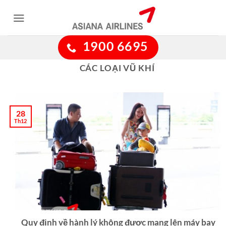
Bỏ
qua
nội
1900 6695
dung
CÁC LOẠI VŨ KHÍ
28
Th12
Quy định về hành lý không được mang lên máy bay