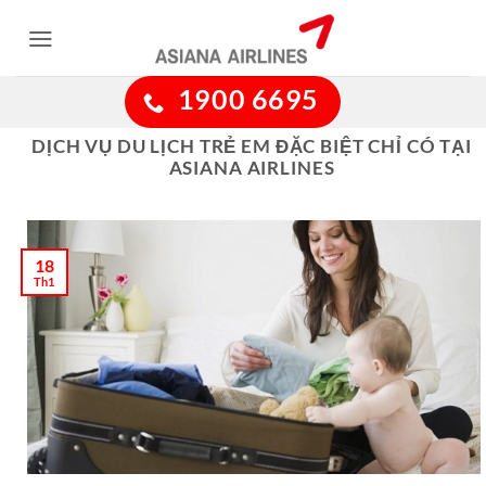
Bỏ
qua
nội
1900 6695
dung
DỊCH VỤ DU LỊCH TRẺ EM ĐẶC BIỆT CHỈ CÓ TẠI
ASIANA AIRLINES
18
Th1