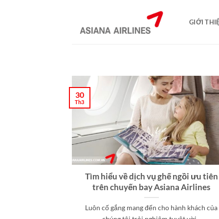
Bỏ
qua
GIỚI THI
nội
dung
30
Th3
Tìm hiểu về dịch vụ ghế ngồi ưu tiên
trên chuyến bay Asiana Airlines
Luôn cố gắng mang đến cho hành khách của
chúng tôi trải nghiệm tuyệt vời...