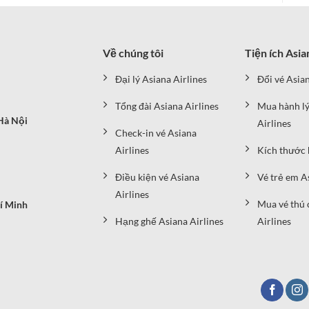
Về chúng tôi
Tiện ích Asia
Đại lý Asiana Airlines
Đổi vé Asian
Tổng đài Asiana Airlines
Mua hành lý
Hà Nội
Airlines
Check-in vé Asiana
Airlines
Kích thước 
Điều kiện vé Asiana
Vé trẻ em A
Airlines
Mua vé thú 
í Minh
Hạng ghế Asiana Airlines
Airlines