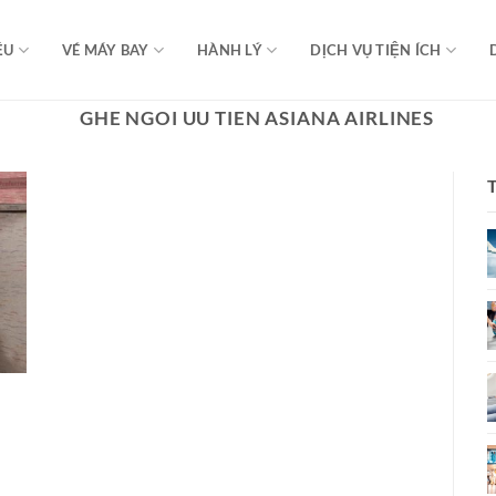
ỆU
VÉ MÁY BAY
HÀNH LÝ
DỊCH VỤ TIỆN ÍCH
GHE NGOI UU TIEN ASIANA AIRLINES