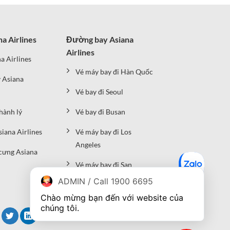
na Airlines
Đường bay Asiana
Airlines
a Airlines
Vé máy bay đi Hàn Quốc
 Asiana
Vé bay đi Seoul
hành lý
Vé bay đi Busan
siana Airlines
Vé máy bay đi Los
Angeles
cưng Asiana
Vé máy bay đi San
Francisco
ADMIN / Call 1900 6695
Chào mừng bạn đến với website của 
chúng tôi.