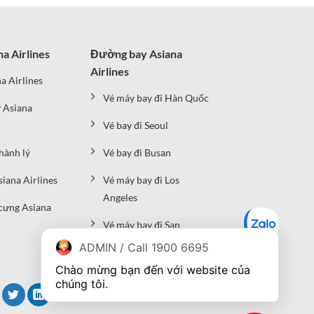
na Airlines
Đường bay Asiana
Airlines
a Airlines
Vé máy bay đi Hàn Quốc
 Asiana
Vé bay đi Seoul
hành lý
Vé bay đi Busan
siana Airlines
Vé máy bay đi Los
Angeles
cưng Asiana
Vé máy bay đi San
Francisco
ADMIN / Call 1900 6695
Chào mừng bạn đến với website của 
chúng tôi.