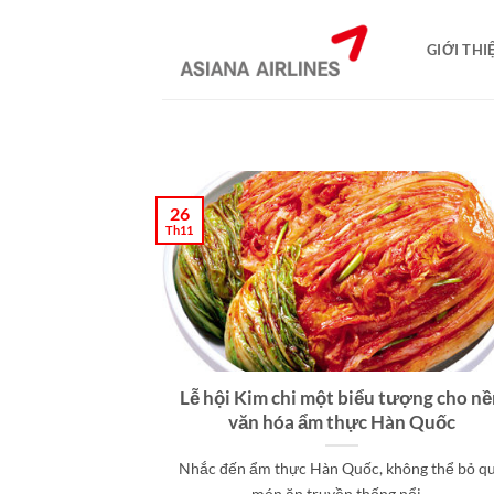
Bỏ
qua
GIỚI THI
nội
dung
26
Th11
Lễ hội Kim chi một biểu tượng cho n
văn hóa ẩm thực Hàn Quốc
Nhắc đến ẩm thực Hàn Quốc, không thể bỏ q
món ăn truyền thống nổi...