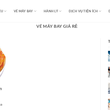
ỆU
VÉ MÁY BAY
HÀNH LÝ
DỊCH VỤ TIỆN ÍCH
VÉ MÁY BAY GIÁ RẺ
ền
ua