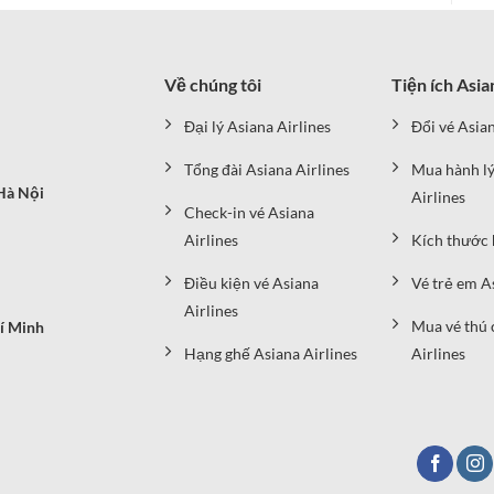
Về chúng tôi
Tiện ích Asia
Đại lý Asiana Airlines
Đổi vé Asian
Tổng đài Asiana Airlines
Mua hành lý
Hà Nội
Airlines
Check-in vé Asiana
Airlines
Kích thước 
Điều kiện vé Asiana
Vé trẻ em A
Airlines
Mua vé thú 
í Minh
Hạng ghế Asiana Airlines
Airlines