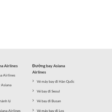
na Airlines
Đường bay Asiana
Airlines
a Airlines
Vé máy bay đi Hàn Quốc
 Asiana
Vé bay đi Seoul
hành lý
Vé bay đi Busan
siana Airlines
Vé máy bay đi Los