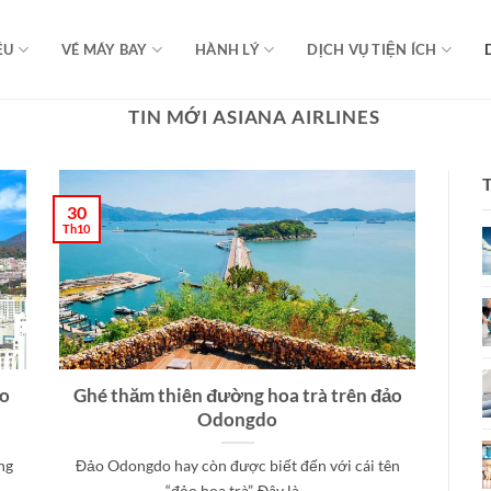
ỆU
VÉ MÁY BAY
HÀNH LÝ
DỊCH VỤ TIỆN ÍCH
TIN MỚI ASIANA AIRLINES
30
Th10
ho
Ghé thăm thiên đường hoa trà trên đảo
Odongdo
ng
Đảo Odongdo hay còn được biết đến với cái tên
“đảo hoa trà”. Đây là...