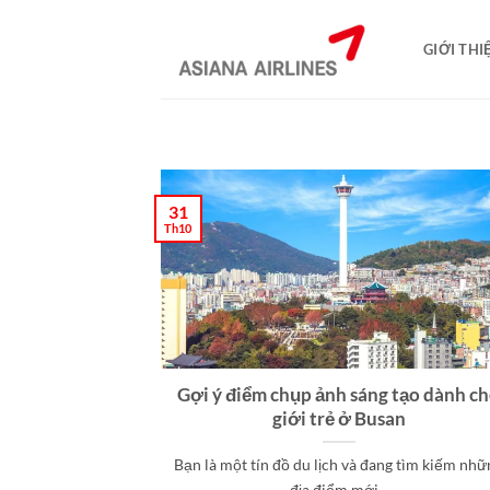
Bỏ
qua
GIỚI THI
nội
dung
31
Th10
Gợi ý điểm chụp ảnh sáng tạo dành c
giới trẻ ở Busan
Bạn là một tín đồ du lịch và đang tìm kiếm nhữ
địa điểm mới...