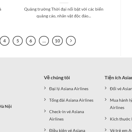
à
Quảng trường Thời đại nổi bật với các biển
quảng cáo, nhân vật độc đáo...
4
5
6
…
10
Về chúng tôi
Tiện ích Asia
Đại lý Asiana Airlines
Đổi vé Asian
Tổng đài Asiana Airlines
Mua hành lý
Hà Nội
Airlines
Check-in vé Asiana
Airlines
Kích thước 
Điều kiện vé Asiana
Vé trẻ em A